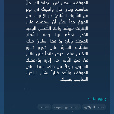
الموقف، ستصل في النّهاية إلى حلٍّ
مناسب. وفي حال واجهتَ أيّ نوع
من السُّلوك السَّلبيّ عبر الإنترنت، من
المهمّ جداً تذكّر أنّ سمعتك على
الإنترنت مهمّة، وأنّكَ الشَّخص الوحيد
الذي يتحكّم بها. وعند السَّماح
للمتصيّد بإثارة ردّ فعل سلبيّ منك،
ستمنحه القدرةَ على تغيير تصوّر
الآخرين عنك. احرص دائماً على إتقان
فنّ منع النَّاس من إثارة ردّ فعلك
السَّلبيّ، وبدلاً من ذلك، سيطر على
الموقف واتّخذ قراراً بشأن الإجراء
المناسِب بنفسِك.
وسوم أساسية
خطاب الكراهية
الإساءة عبر الإنترنت
الاساءة