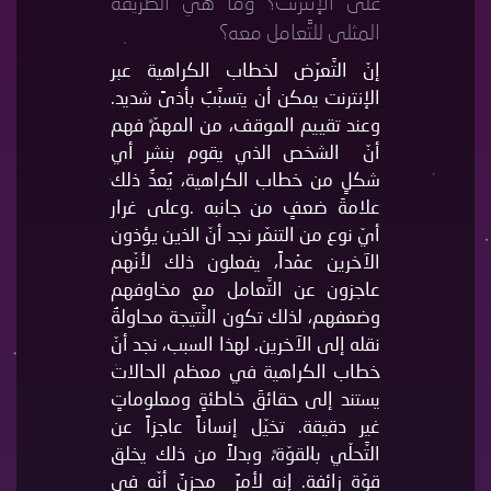
على الإنترنت؟ وما هي الطَّريقة
المثلى للتَّعامل معه؟
إنّ التَّعرّض لخطاب الكراهية عبر
الإنترنت يمكن أن يتسبَّبُ بأذىً شديد.
وعند تقييم الموقف، من المهمّ فهم
أنّ الشخص الذي يقوم بنشر أي
شكلٍ من خطاب الكراهية، يُعدُّ ذلك
علامةَ ضعفٍ من جانبه .وعلى غرار
أيّ نوع من التنمّر نجد أنّ الذين يؤذون
الآخرين عمْداً، يفعلون ذلك لأنّهم
عاجزون عن التَّعامل مع مخاوفهم
وضعفهم، لذلك تكون النَّتيجة محاولةُ
نقله إلى الآخرين. لهذا السبب، نجد أنّ
خطاب الكراهية في معظم الحالات
يستند إلى حقائقَ خاطئةٍ ومعلوماتٍ
غير دقيقة. تخيّل إنساناً عاجزاً عن
التَّحلّي بالقوّة، وبدلاً من ذلك يخلق
قوّة زائفة. إنه لأمرٌ محزنٌ أنّه في