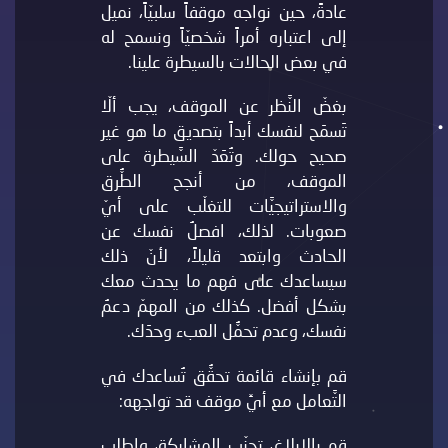
عادةً، حين نواجه موقفاً سلبيّاً، نميل
إلى اعتباره أمراً شخصيّاً ونسمح له
في بعض الحالات بالسيطرة علينا.
بغضّ النَّظر عن الموقف، يجب ألّا
تَسمَح لنفسك أبداً بتصديق ما هو غير
صحيح حولك. وتُعَدّ السَّيطرة على
الموقف، من أنجح الطُّرق
والاستراتيجيَّات للتغلّب على أيّ
صعوبات. لذلك، افصلُ نفسك عن
الحادث وابتعد قليلاً، لأنّ ذلك
سيساعدك على فهم ما يحدث معك
بشكل أفضل. كذلك من المهمّ دعمُ
نفسك، وعدم تحمُّل العبء وحدَك.
قم بإنشاء قائمة تحقُّق تُساعدك في
التَّعامل مع أيِّ موقف قد تواجهه:
قم بالإبلاغ، تجنّب المشاركة، واطلب