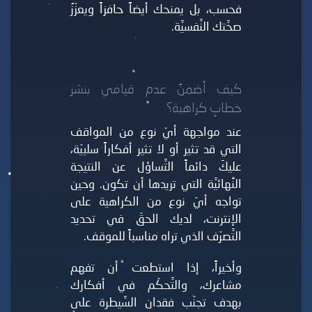
فحسب، بل يمنحك أيضاً حافزاً ويعزّزُ
صحَّتك النَّفسيَّة.
كيف أضمنُ عدم قيامي بنشر
خطابِ كراهية؟
عند مواجهة أيّ نوع من المواقف
التي قد تثير أو لا تثير أفكاراً سلبيّة،
عليكَ دائماً التَّساؤل عن النتيجة
النِّهائيَّة التي تريدها أن تكون. وحين
تواجه أيّ نوع من الكراهية على
الإنترنت، لديك الحقّ في تحديد
التَّصرّف الذي تراه مناسباً للموقف.
وأخيراً، إذا استطعت أن تفهم
مشاعرك، والتَّحكّم في أفكارك
بهدف تجنّب فقدان السَّيطرة على