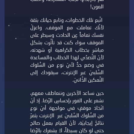
العون!
اتَّبع تلك الخطوات، وتابع حياتك بثقة
لأنَّك تعاملت مع الموقف. واعزلْ
نفسك تماماً عن الحادث وسيطر على
الموقف سواء كنت قد تأثَّرت بشكل
مباشر بخطاب الكراهية أو شهدته،
لأنّ التَّصدِّي لهذا الخطاب والمساعدة
في وضع حدٍّ لأيّ نوع من السُّلوك
السَّلبيّ عبر الإنترنت، سيقودك إلى
التَّمكين الذَّاتيّ.
حين نساعد الآخرين ونتعاطف معهم،
نشعر على الفور بإحساسِ الرِّضا. إذ أنّ
اتّخاذ موقفٍ في مواجهة أيّ نوع
من السُّلوك السَّلبيّ عبر الإنترنت يثمرُ
نتائجُ إيجابيّة، لأنّ القيام بعمل صالح
حتى لو كان بسيطاً، لا يشعرك بالرِّضا