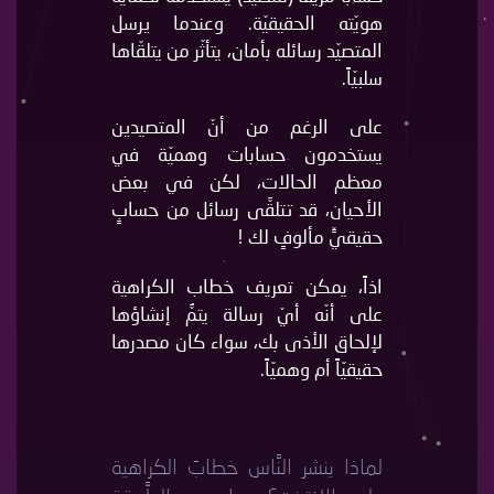
هويّته الحقيقيّة. وعندما يرسل
المتصيّد رسائله بأمان، يتأثّر من يتلقّاها
سلبيّاً.
على الرغم من أنّ المتصيدين
يستخدمون حسابات وهميّة في
معظم الحالات، لكن في بعض
الأحيان، قد تتلقَّى رسائل من حسابٍ
حقيقيٍّ مألوفٍ لك !
اذاً، يمكن تعريف خطاب الكراهية
على أنّه أيّ رسالة يتمُّ إنشاؤها
لإلحاق الأذى بك، سواء كان مصدرها
حقيقيّاً أم وهميّاً.
لماذا ينشر النَّاس خطابَ الكراهية