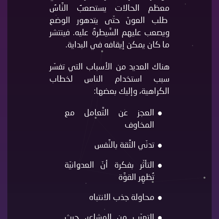
معظم الحالات يستصعبُ النَّاسُ
طلب العونَ حتّى يتدهور الوضع
ويصعب عليهم السَّيطرةُ عليه. فينتشر
ما كان يمكن إيقافه في البداية.
هناك العديد من الأسباب التي تفسّر
سبب استخدام الناس لخطاب
الكراهية، وإليك بعضها:
العجز عن التَّعامل مع
المخاوف
تدنّي الثِّقة بالنَّفس
التأثّر بفكرة أنّ العدوانيّة
تُظهِر القوَّة
محاولة جذب الانتباه
التهرّب من المشاعر، حيث