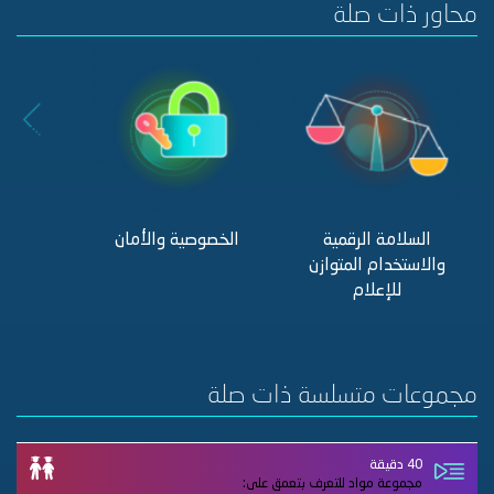
محاور ذات صلة
السلامة الرقمية
الخصوصية والأمان
التنم
والاستخدام المتوازن
والإساء
للإعلام
مجموعات متسلسة ذات صلة
40 دقيقة
مجموعة مواد للتعرف بتعمق على: