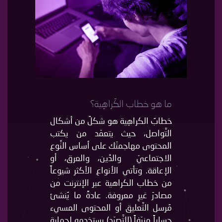
ما هو خطاب الكَراهِية؟
خطابُ الكراهِية هو شكلٌ من أشكال
التَّواصل، حيث يتعمّد من يكتب
المحتوى مهاجمتَك على أساس النَّوع
الاجتماعيّ والدِّين، والعرق، أو
الإعاقة. وتأتي الأنواع الأكثر شيوعاً
من خطاب الكراهية عبر الإنترنت من
مصادرَ غيرِ معروفة. عادةً ما يُنشئ
مُرسل التَّعليق أو المحتوى المسيء
حساباً مزيّفاً (للتَّصيّد) يستخدمه لحماية