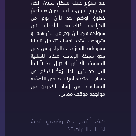
عنه سيؤثر عليك بشكلٍ سلبيّ، لكن
من جهةٍ أخرى، طلب العون هو أهمّ
خطوةٍ لوضع حدّ لأيّ نوع من
الكراهية، لأنك في اللَّحظة التي
ستواجه فيها أيّ نوع من الكراهية أو
تشهدها، ستجد نفسك تتحمّل تلقائيّاً
مسؤولية التَّصرّف حيالها. وفي حين
تبدو شبكة الإنترنت مكاناً للسَّلبيّة
المستمرّة إلّا أنّها لا تزال مكاناً آمناً
إلى حدّ كبير. لذا، يُعدُّ الإبلاغ عن
حساب المتصيّد أمراً بالغاً في الأهمِّيّة
للمساعدة في إنقاذ الآخرين من
مواجهة موقف مماثل.
كيف أضمن عدم وقوعي ضحية
لخطاب الكراهية؟