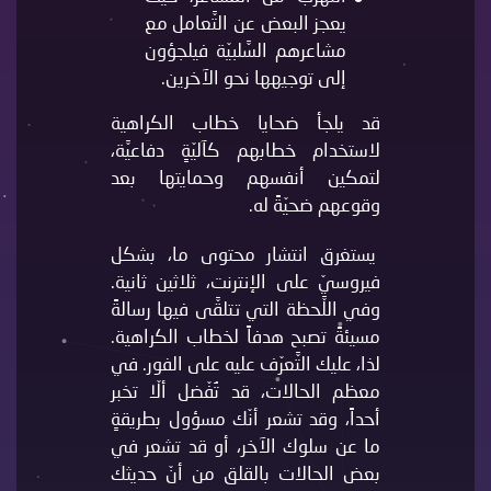
يعجز البعض عن التَّعامل مع
مشاعرهم السَّلبيّة فيلجؤون
إلى توجيهها نحو الآخرين.
قد يلجأ ضحايا خطاب الكراهية
لاستخدام خطابهم كآليّةٍ دفاعيَّة،
لتمكين أنفسهم وحمايتها بعد
وقوعهم ضحيّةً له.
يستغرق انتشار محتوى ما، بشكل
فيروسيّ على الإنترنت، ثلاثين ثانية.
وفي اللَّحظة التي تتلقَّى فيها رسالةً
مسيئةً تصبح هدفاً لخطاب الكراهية.
لذا، عليك التَّعرّف عليه على الفور. في
معظم الحالات، قد تُفّضل ألّا تخبر
أحداً، وقد تشعر أنّك مسؤول بطريقةٍ
ما عن سلوك الآخر، أو قد تشعر في
بعض الحالات بالقلق من أنّ حديثك