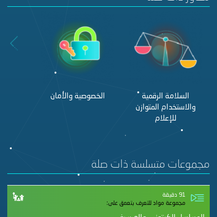
السلامة الرقمية
الخصوصية والأمان
التنم
والاستخدام المتوازن
والإساء
للإعلام
مجموعات متسلسة ذات صلة
91 دقيقة
مجموعة مواد للتعرف بتعمق على: